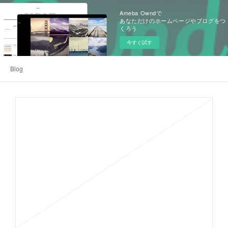
Ameba Owndで
あなただけのホームページやブログをつ
くろう
今すぐ試す
Blog