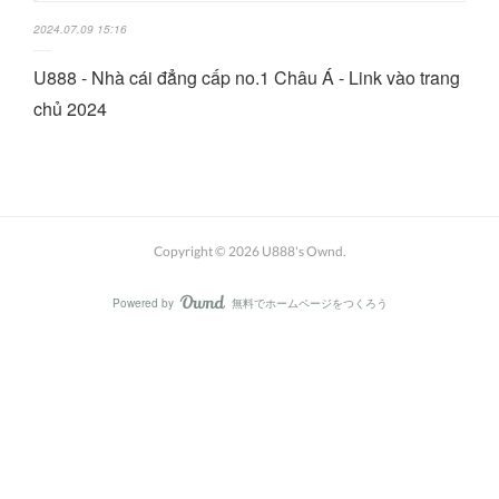
2024.07.09 15:16
U888 - Nhà cái đẳng cấp no.1 Châu Á - Link vào trang
chủ 2024
Copyright ©
2026
U888's Ownd
.
Powered by
無料でホームページをつくろう
AmebaOwnd
フォロー